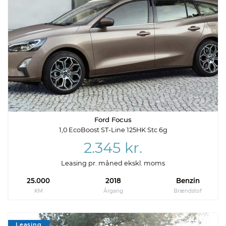
Ford Focus
1,0 EcoBoost ST-Line 125HK Stc 6g
2.345 kr.
Leasing pr. måned ekskl. moms
25.000
2018
Benzin
KM
Årgang
Brændstof
Leasing