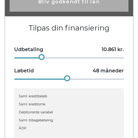
Bliv godkendt til lån
Tilpas din finansiering
Udbetaling
10.861
kr.
Løbetid
48
måneder
Saml. kreditbeløb
Saml. kreditomk.
Debitorrente variabel
Saml. tilbagebetaling
ÅOP