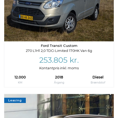
Ford Transit Custom
270 L1H1 2,0 TDCi Limited 170HK Van 6g
253.805 kr.
Kontantpris inkl. moms
12.000
2018
Diesel
KM
Årgang
Brændstof
Leasing