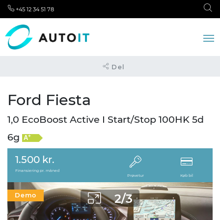
+45 12 34 51 78
Del
Ford Fiesta
1,0 EcoBoost Active I Start/Stop 100HK 5d
6g
+
A
1.500 kr.
Finansiering pr. måned
Prøvetur
Køb bil
2
/
3
Demo