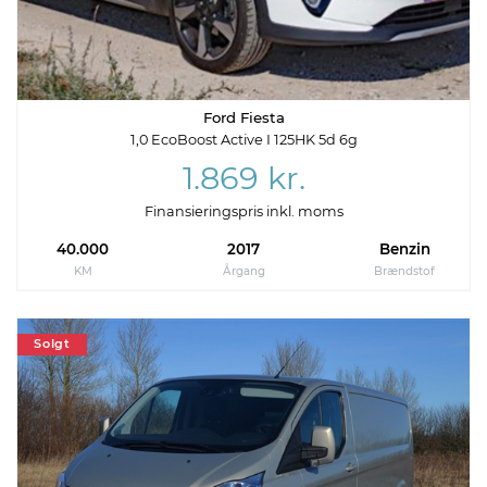
Ford Fiesta
1,0 EcoBoost Active I 125HK 5d 6g
1.869 kr.
Finansieringspris inkl. moms
40.000
2017
Benzin
KM
Årgang
Brændstof
Solgt