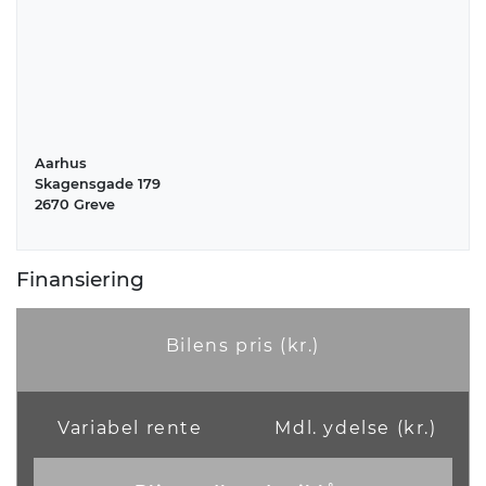
Økonomi
KM/L
Grøn ejerafgift (årlig)
20
-
Aarhus
Leveringsomkostninger
Skagensgade 179
(inkl.)
2670 Greve
4.305 kr.
Finansiering
Annoncedata
Oprettet
Senest rettet
Bilens pris (kr.)
10-09-2018
11-02-2026
Referencenummer
Variabel rente
Mdl. ydelse (kr.)
-