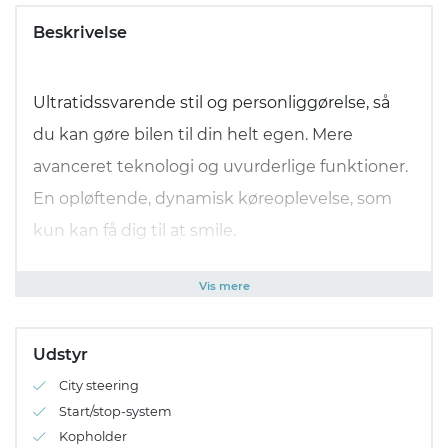
Beskrivelse
Ultratidssvarende stil og personliggørelse, så
du kan gøre bilen til din helt egen. Mere
avanceret teknologi og uvurderlige funktioner.
En opløftende, dynamisk køreoplevelse, som
kun kan få dig til at smile.
Vis mere
Den næste generation af Fiesta er nytænkt og
genopfundet. Og som du snart vil se, når du
Udstyr
oplever dens intelligente design, omfatter
City steering
denne bil meget mere end ved første
Start/stop-system
øjekast.**Ford Fiesta 1,0 EcoBoost Active I - 2018
Kopholder