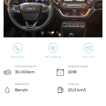
Ring til os
Bliv ringet op
Skriv til os
Kilometerstand
Registreringsår
30.000km
2018
Brændstof
Forbrug
Benzin
20,0 km/l