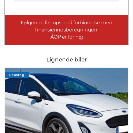
-
Følgende fejl opstod i forbindelse med
finansieringsberegningen:
ÅOP er for høj
Lignende biler
Leasing