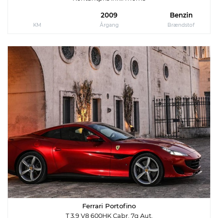
2009
Benzin
KM
Årgang
Brændstof
Ferrari Portofino
T 3,9 V8 600HK Cabr. 7g Aut.