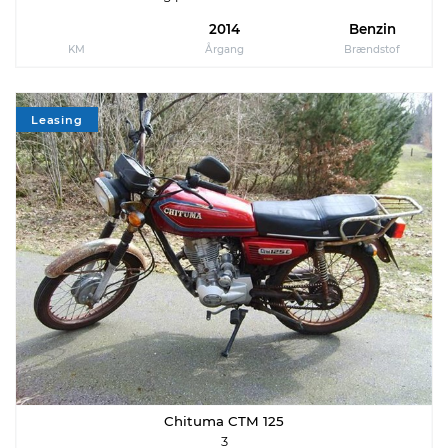
2014
Benzin
KM
Årgang
Brændstof
Leasing
Chituma CTM 125
3