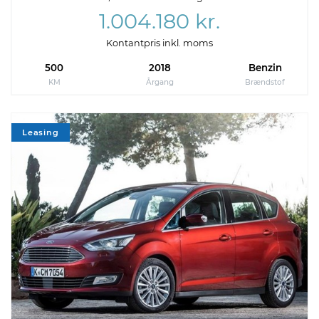
1.004.180 kr.
Kontantpris inkl. moms
500
2018
Benzin
KM
Årgang
Brændstof
Leasing