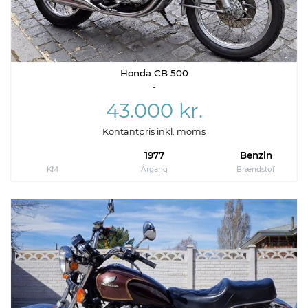
Honda CB 500
-
43.000 kr.
Kontantpris inkl. moms
1977
Benzin
KM
Årgang
Brændstof