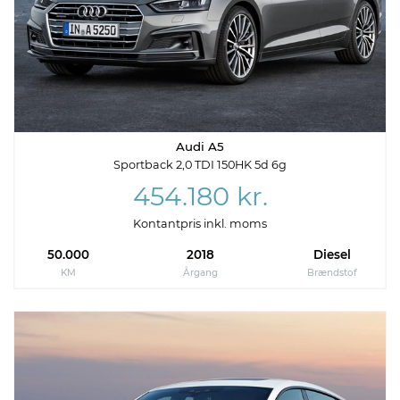
Audi A5
Sportback 2,0 TDI 150HK 5d 6g
454.180 kr.
Kontantpris inkl. moms
50.000
2018
Diesel
KM
Årgang
Brændstof