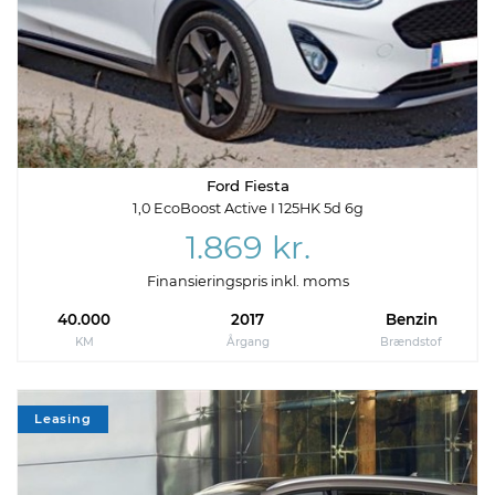
Ford Fiesta
1,0 EcoBoost Active I 125HK 5d 6g
1.869 kr.
Finansieringspris inkl. moms
40.000
2017
Benzin
KM
Årgang
Brændstof
Leasing