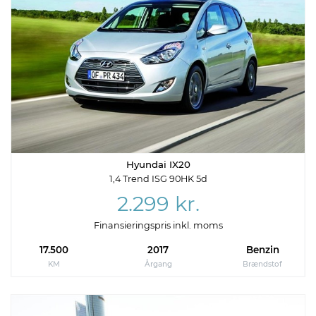
Hyundai IX20
1,4 Trend ISG 90HK 5d
2.299 kr.
Finansieringspris inkl. moms
17.500
2017
Benzin
KM
Årgang
Brændstof