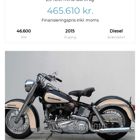
465.610 kr.
Finansieringspris inkl. moms
46.600
2015
Diesel
KM
Årgang
Brændstof