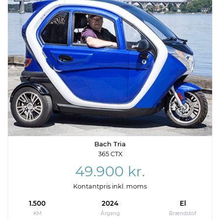
Bach Tria
365 CTX
49.900 kr.
Kontantpris inkl. moms
1.500
2024
El
KM
Årgang
Brændstof