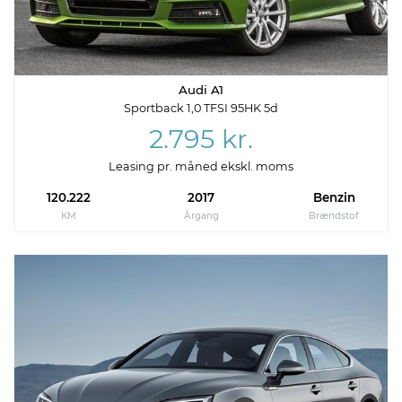
Audi A1
Sportback 1,0 TFSI 95HK 5d
2.795 kr.
Leasing pr. måned ekskl. moms
120.222
2017
Benzin
KM
Årgang
Brændstof