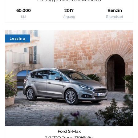
60.000
2017
Benzin
KM
Årgang
Brændstof
Leasing
Ford S-Max
2,0 TDCi Trend 120HK 6g