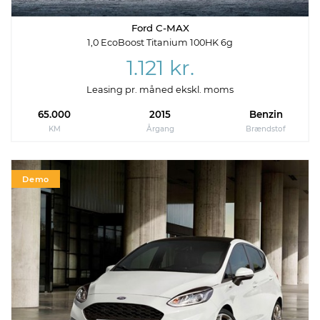
Ford C-MAX
1,0 EcoBoost Titanium 100HK 6g
1.121 kr.
Leasing pr. måned ekskl. moms
65.000
2015
Benzin
KM
Årgang
Brændstof
Demo