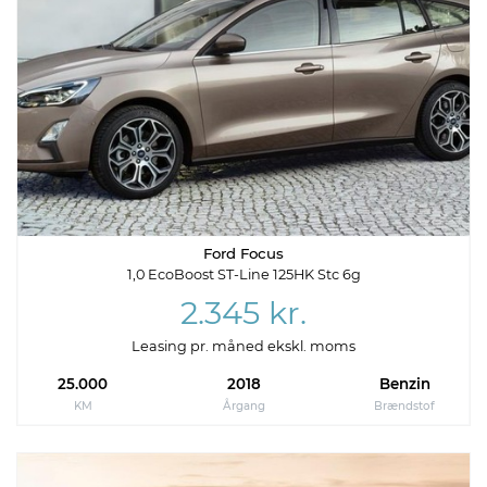
Ford Focus
1,0 EcoBoost ST-Line 125HK Stc 6g
2.345 kr.
Leasing pr. måned ekskl. moms
25.000
2018
Benzin
KM
Årgang
Brændstof