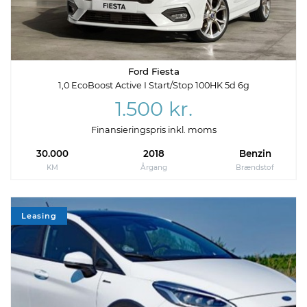
Ford Fiesta
1,0 EcoBoost Active I Start/Stop 100HK 5d 6g
1.500 kr.
Finansieringspris inkl. moms
30.000
2018
Benzin
KM
Årgang
Brændstof
Leasing