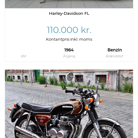
Harley-Davidson FL
110.000 kr.
Kontantpris inkl. moms
1964
Benzin
KM
Årgang
Brændstof