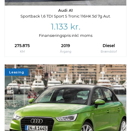
Audi A1
Sportback 1,6 TDI Sport S Tronic 116HK 5d 7g Aut.
1.133 kr.
Finansieringspris inkl. moms
275.875
2019
Diesel
KM
Årgang
Brændstof
Leasing