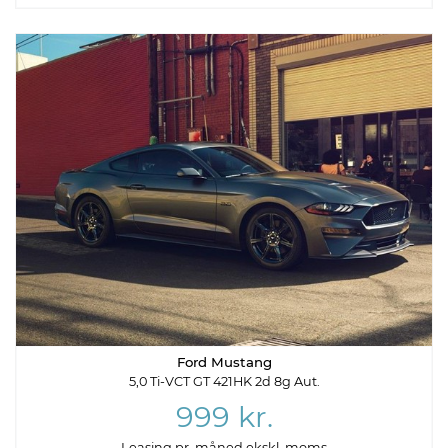
Ford Mustang
5,0 Ti-VCT GT 421HK 2d 8g Aut.
999 kr.
Leasing pr. måned ekskl. moms