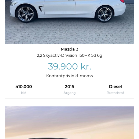
Mazda 3
2,2 Skyactiv-D Vision 150HK 5d 6g
39.900 kr.
Kontantpris inkl. moms
410.000
2015
Diesel
KM
Årgang
Brændstof