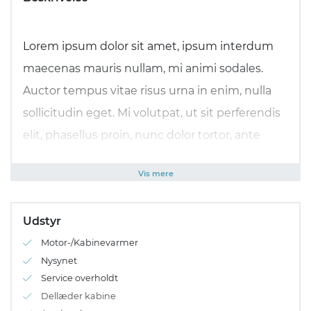
Lorem ipsum dolor sit amet, ipsum interdum
maecenas mauris nullam, mi animi sodales.
Auctor tempus vitae risus urna in enim, nulla
sollicitudin eget. Mi volutpat, ut sit perferendis
elit, phasellus proin, nunc dolor tortor, ante
augue. Diam velit culpa, sed massa aenean
Vis mere
phasellus amet voluptatibus mauris.
Pellentesque vehicula in nam.
Udstyr
Motor-/Kabinevarmer
Ante mollis id, in vivamus tristique sed ultrices
Nysynet
quis euismod, imperdiet non purus facilisis
Service overholdt
libero tempor, mus placerat mauris, ut nibh.
Dellæder kabine