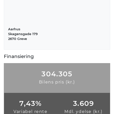
Økonomi
KM/L
Grøn ejerafgift (årlig)
16,7
2.580 kr.
Aarhus
Leveringsomkostninger
Skagensgade 179
(inkl.)
2670 Greve
4.305 kr.
Finansiering
Annoncedata
Oprettet
Senest rettet
304.305
06-09-2018
26-02-2026
Bilens pris (kr.)
Referencenummer
-
7,43%
3.609
Variabel rente
Mdl. ydelse (kr.)