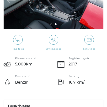
Ring til os
Bliv ringet op
Skriv til os
Kilometerstand
Registreringsår
5.000km
2017
Brændstof
Forbrug
Benzin
16,7 km/l
Beskrivelse