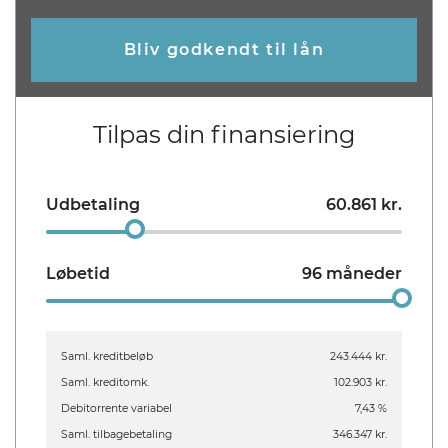
Bliv godkendt til lån
Tilpas din finansiering
Udbetaling
60.861
kr.
Løbetid
96
måneder
Saml. kreditbeløb
243.444 kr.
Saml. kreditomk.
102.903 kr.
Debitorrente variabel
7,43 %
Saml. tilbagebetaling
346.347 kr.