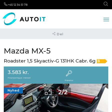
+45 12 34 51 78
Del
Mazda MX-5
Roadster 1,5 Skyactiv-G 131HK Cabr. 6g
B
3.583 kr.
Finansiering pr. måned
Prøvetur
2
/
2
Nyhed