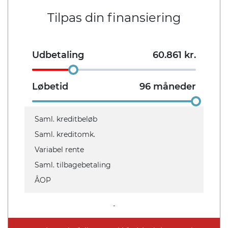
Tilpas din finansiering
ABS
Antal Airbags
Ja
-
Udbetaling
60.861
kr.
ESP
Ja
Løbetid
96
måneder
Indretning og type
Saml. kreditbeløb
Antal døre
Farve
Saml. kreditomk.
2
Sportsrød
Variabel rente
Saml. tilbagebetaling
Karosseri
ÅOP
Cabr.
-
Rummelighed og mål