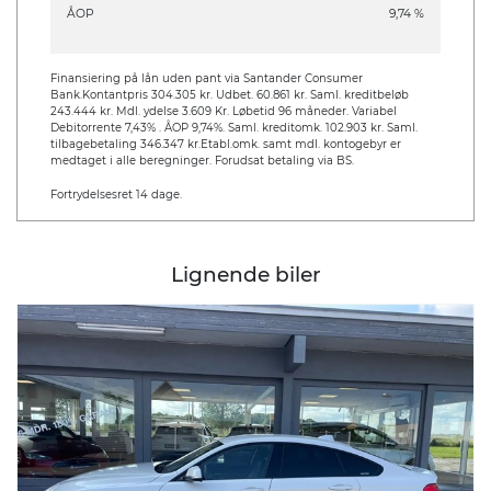
ÅOP
9,74 %
Finansiering på lån uden pant via Santander Consumer
Bank.
Kontantpris 304.305 kr. Udbet. 60.861 kr. Saml. kreditbeløb
243.444 kr. Mdl. ydelse 3.609 Kr. Løbetid 96 måneder. Variabel
Debitorrente 7,43% . ÅOP 9,74%. Saml. kreditomk. 102.903 kr. Saml.
tilbagebetaling 346.347 kr.
Etabl.omk. samt mdl. kontogebyr er
medtaget i alle beregninger. Forudsat betaling via BS.
Fortrydelsesret 14 dage.
Lignende biler