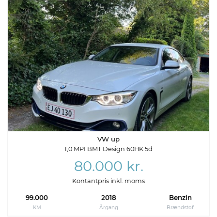
VW up
1,0 MPI BMT Design 60HK 5d
80.000 kr.
Kontantpris inkl. moms
99.000
2018
Benzin
KM
Årgang
Brændstof