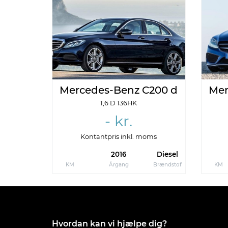
Annoncedata
Oprettet
Senest r
06-09-2018
28-01
Mercedes-Benz C200 d
Mer
1,6 D 136HK
- kr.
Kontantpris inkl. moms
2016
Diesel
KM
Årgang
Brændstof
KM
Hvordan kan vi hjælpe dig?