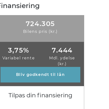
Finansiering
724.305
Bilens pris (kr.)
3,75%
7.444
Variabel rente
Mdl. ydelse
(kr.)
Bliv godkendt til lån
Tilpas din finansiering