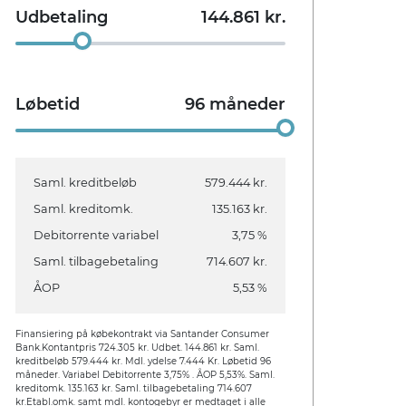
Udbetaling
144.861
kr.
Løbetid
96
måneder
Saml. kreditbeløb
579.444 kr.
Saml. kreditomk.
135.163 kr.
Debitorrente variabel
3,75 %
Saml. tilbagebetaling
714.607 kr.
ÅOP
5,53 %
Finansiering på købekontrakt via Santander Consumer
Bank.
Kontantpris 724.305 kr. Udbet. 144.861 kr. Saml.
kreditbeløb 579.444 kr. Mdl. ydelse 7.444 Kr. Løbetid 96
måneder. Variabel Debitorrente 3,75% . ÅOP 5,53%. Saml.
kreditomk. 135.163 kr. Saml. tilbagebetaling 714.607
kr.
Etabl.omk. samt mdl. kontogebyr er medtaget i alle