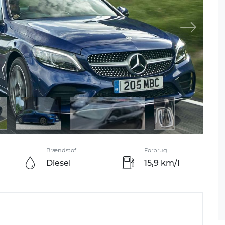
Brændstof
Forbrug
Diesel
15,9 km/l