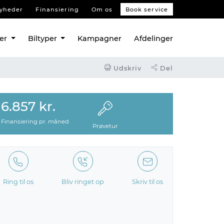
yheder
Finansiering
Om os
Book service
ler
Biltyper
Kampagner
Afdelinger
Udskriv
Del
6.857 kr.
Finansiering pr. måned
Prøvetur
Ring til os
Bliv ringet op
Skriv til os