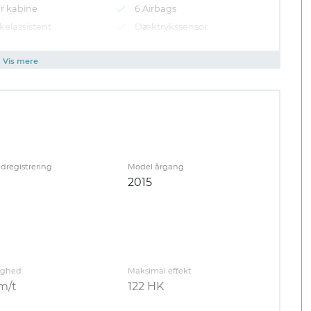
r kabine
6 Airbags
kelassistent
Dæktrykssensor
dervogn
Motor-/Kabinevarmer
Vis mere
ndregistrering
Model årgang
2015
ighed
Maksimal effekt
m/t
122 HK