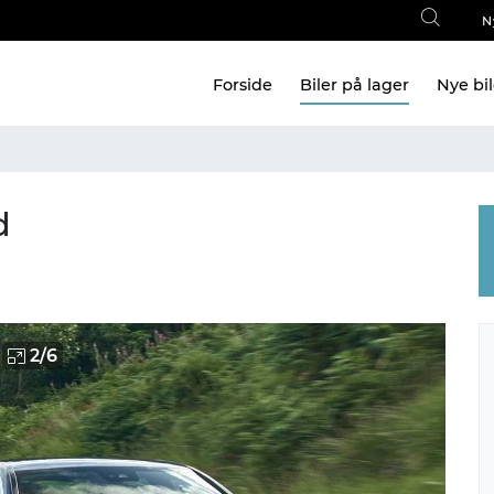
N
Forside
Biler på lager
Nye bi
d
2
/
6