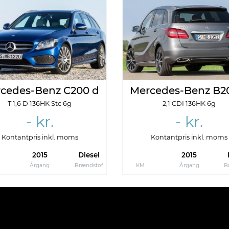
ettet
Referencenummer
-2025
Ref: 111222
cedes-Benz C200 d
Mercedes-Benz B2
T 1,6 D 136HK Stc 6g
2,1 CDI 136HK 6g
- kr.
- kr.
Kontantpris inkl. moms
Kontantpris inkl. moms
2015
Diesel
2015
Årgang
Brændstof
KM
Årgang
B