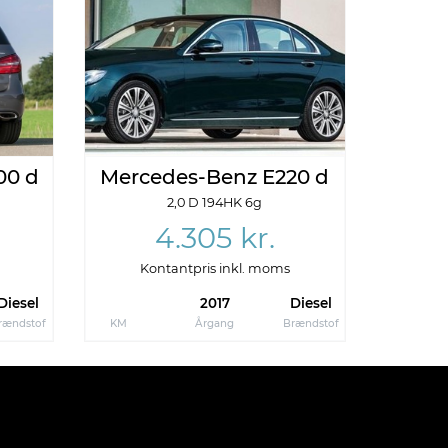
00 d
Mercedes-Benz E220 d
2,0 D 194HK 6g
4.305 kr.
Kontantpris inkl. moms
Diesel
2017
Diesel
rændstof
KM
Årgang
Brændstof