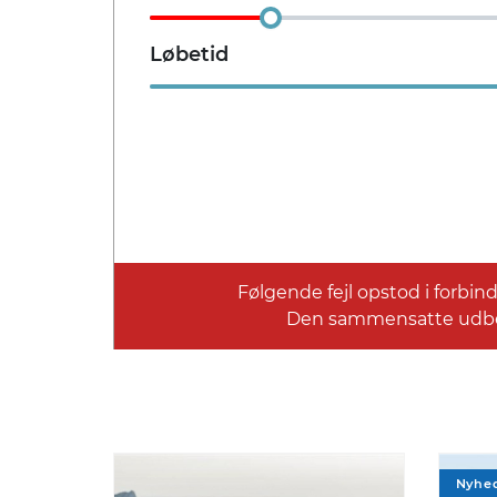
Rummelighed og mål
Løbetid
Køreklar vægt
Totalvæ
1550 kg
2150 
Bredde
Højde
1,82 m
1,47 
Tilkoblingsvægt med bremser
Tilkobl
1900 kg
750 k
Følgende fejl opstod i forbi
Den sammensatte udbeta
Økonomi
KM/L
Grøn ejer
15,9
-
Nyhe