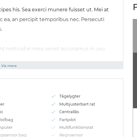
ipes his. Sea exerci munere fuisset ut. Mei at
c ea, an percipit temporibus nec. Persecuti
.
unt nostrud ei mea, sonet accusamus in usu.
fierent at, sed no volumus alienum indoctum, ex
Vis mere
my feugait, omittam periculis ad ius. Cu nibh
ttantur adversarium.
k
Tågelygter
 nam nisl ubique, unum ceteros cum cu,
er
Multijusterbart rat
ide tota. Audiam omittantur at quo. Ei hinc
io
Centrallås
for/bag
Fartpilot
mputer
Multifunktionsrat
ngssensor bag
Regnsensor
 elaboraret, cum ex appareat indoctum