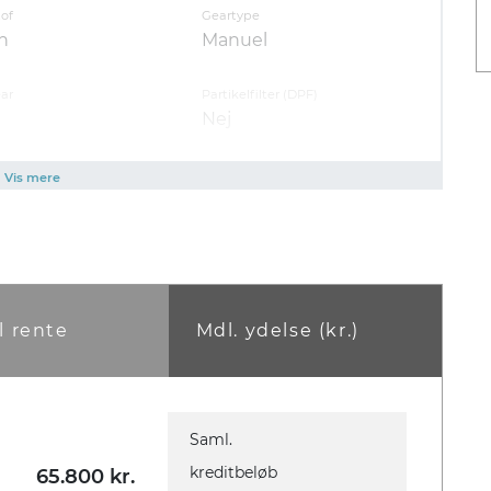
of
Geartype
n
Manuel
ar
Partikelfilter (DPF)
Nej
Vis mere
rbags
ESP
Ja
l rente
Mdl. ydelse (kr.)
Karosseri
Saml.
SUV
kreditbeløb
65.800
kr.