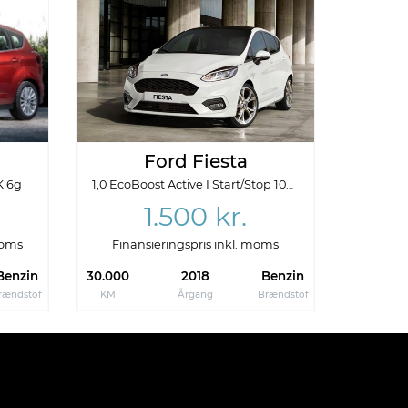
Ford Fiesta
K 6g
1,0 EcoBoost Active I Start/Stop 100HK 5d 6g
1.500 kr.
moms
Finansieringspris inkl. moms
Benzin
30.000
2018
Benzin
rændstof
KM
Årgang
Brændstof