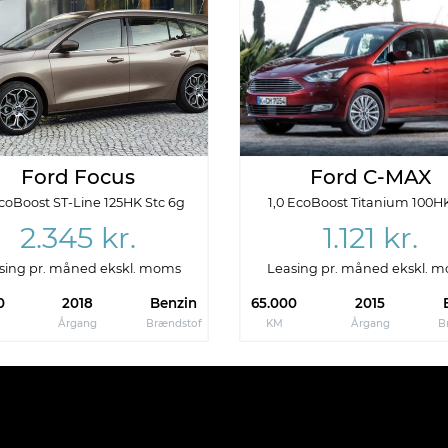
ettet
Referencenummer
-2022
-
Ford Focus
Ford C-MAX
EcoBoost ST-Line 125HK Stc 6g
1,0 EcoBoost Titanium 100H
2.345 kr.
1.121 kr.
sing pr. måned ekskl. moms
Leasing pr. måned ekskl. 
0
2018
Benzin
65.000
2015
Årgang
Brændstof
KM
Årgang
B