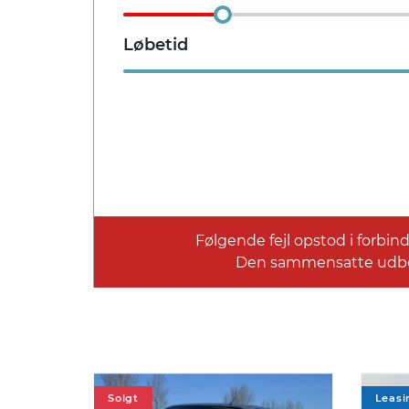
Rummelighed og mål
Løbetid
Køreklar vægt
Totalvæ
1579 kg
2100 
Bredde
Højde
1,84 m
1,70 
Tilkoblingsvægt med bremser
Tilkobl
2000 kg
750 k
Følgende fejl opstod i forbi
Den sammensatte udbeta
Økonomi
KM/L
Grøn ejer
16,1
-
Solgt
Leasi