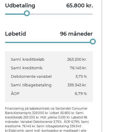
Udbetaling
65.800
kr.
Løbetid
96
måneder
Saml. kreditbeløb
263.200 kr.
Saml. kreditomk.
76.145 kr.
Debitorrente variabel
3,75 %
Saml. tilbagebetaling
339.345 kr.
ÅOP
6,79 %
Finansiering på købekontrakt via Santander Consumer
Bank.
Kontantpris 329.000 kr. Udbet. 65.800 kr. Saml.
kreditbeløb 263.200 kr. Mdl. ydelse 3.535 Kr. Løbetid 96
måneder. Variabel Debitorrente 3,75% . ÅOP 6,79%. Saml.
kreditomk. 76.145 kr. Saml. tilbagebetaling 339.345
kr.
Etabl.omk. samt mdl. kontogebyr er medtaget i alle