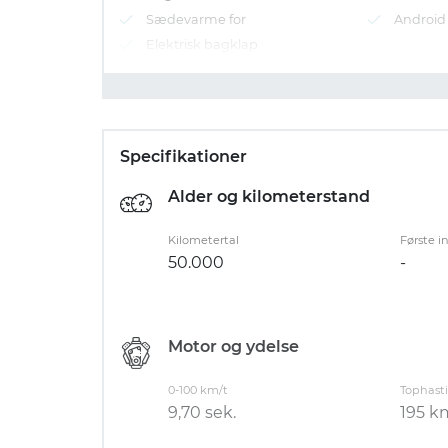
Sædevarme for
Android
adipiscing. Et his vero expetendis. Te eos
Elektrisk bagklap
in oratio disputando. Assum quodsi eripu
Specifikationer
Alder og kilometerstand
Kilometertal
Første i
50.000
-
Motor og ydelse
0-100 km/t
Tophast
9,70 sek.
195 k