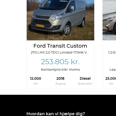
Annoncedata
Oprettet
Senest r
13-09-2018
14-01
Ford Transit Custom
270 L1H1 2,0 TDCi Limited 170HK Van 6g
1,0 
253.805 kr.
Kontantpris inkl. moms
Lea
12.000
2018
Diesel
25.00
KM
Årgang
Brændstof
KM
Hvordan kan vi hjælpe dig?