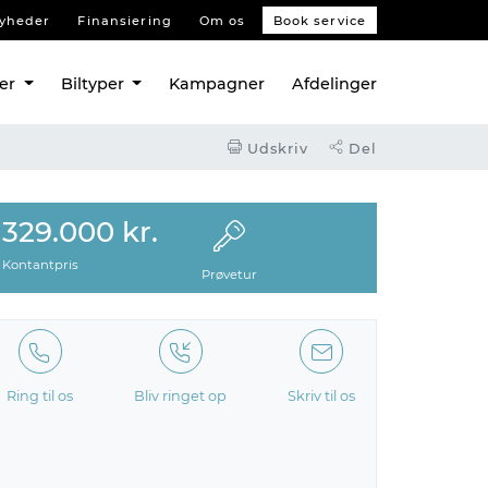
yheder
Finansiering
Om os
Book service
ler
Biltyper
Kampagner
Afdelinger
Udskriv
Del
329.000 kr.
Kontantpris
Prøvetur
Ring til os
Bliv ringet op
Skriv til os