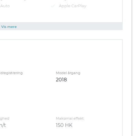
 Auto
Apple CarPlay
 elit integre. Posse dicat scriptorem mea et, vel
it mea ut.
Vis mere
ndregistrering
Model årgang
2018
ighed
Maksimal effekt
m/t
150 HK