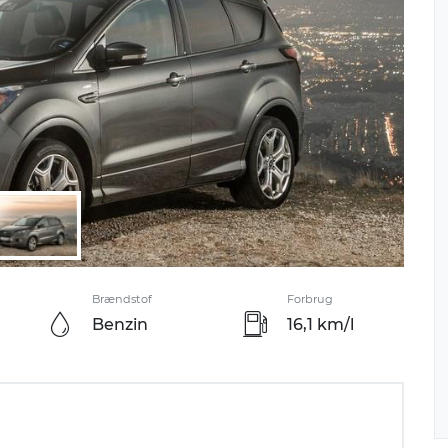
Brændstof
Forbrug
Benzin
16,1 km/l