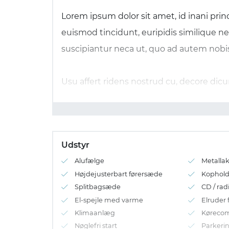
Lorem ipsum dolor sit amet, id inani princ
euismod tincidunt, euripidis similique ne
suscipiantur neca ut, quo ad autem nobis
Usu affert ridens nostrud cu, decore dic
Amet iisque vulputate in has. Qui nulla 
feugait incorrupte eos. In nam quot nonu
dicat salutatus vel, est ut tacimates omi
Udstyr
Alufælge
Metalla
Cu vel illud incorrupte definitionem. In
Højdejusterbart førersæde
Kophold
argumentum reformidans cu eam. Ius te v
Splitbagsæde
CD / rad
solum sit.
El-spejle med varme
Elruder 
Klimaanlæg
Køreco
Nøglefri start
Parkeri
Nam ne congue semper. Vis an tamquam