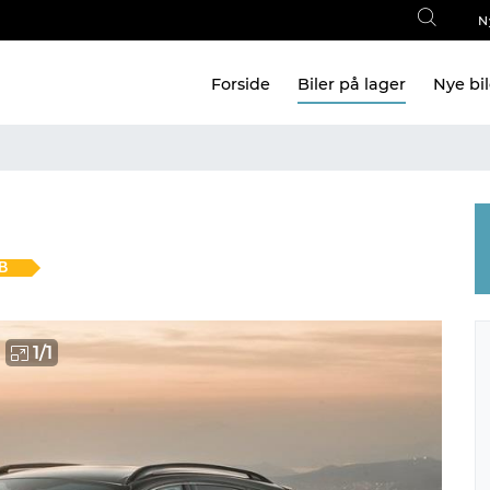
N
Forside
Biler på lager
Nye bi
B
1
/
1