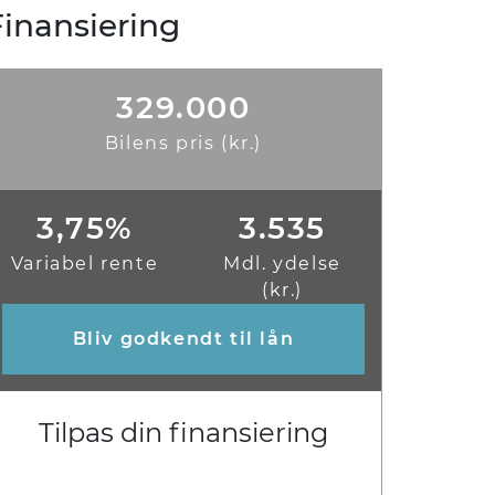
Finansiering
329.000
Bilens pris (kr.)
3,75%
3.535
Variabel rente
Mdl. ydelse
(kr.)
Bliv godkendt til lån
Tilpas din finansiering